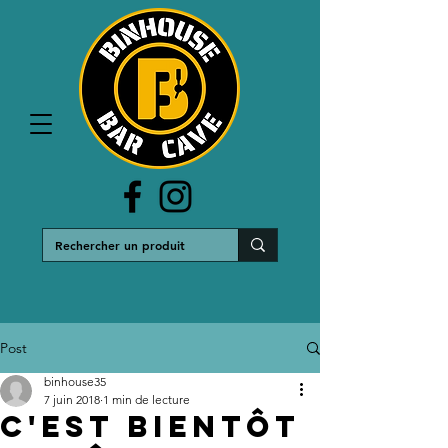
Post
binhouse35
7 juin 2018
1 min de lecture
C'est bientôt