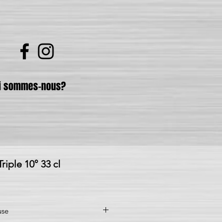
i sommes-nous?
ple 10° 33 cl
use