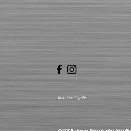
Mentions Légales
©2023 BinHouse Reproduction interdite