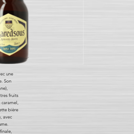
vec une
e. Son
ne),
res fruits
e caramel,
ette bière
e, avec
tume.
finale,