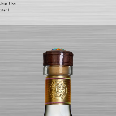
aleur. Une
pter !