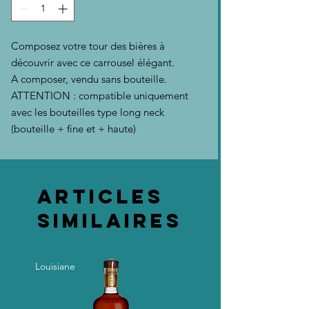
Composez votre tour des bières à
découvrir avec ce carrousel élégant.
A composer, vendu sans bouteille.
ATTENTION : compatible uniquement
avec les bouteilles type long neck
(bouteille + fine et + haute)
Articles
similaires
Louisiane