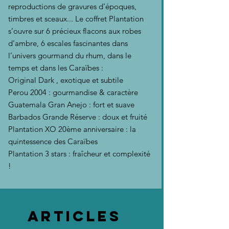
reproductions de gravures d’époques,
timbres et sceaux... Le coffret Plantation
s’ouvre sur 6 précieux flacons aux robes
d’ambre, 6 escales fascinantes dans
l’univers gourmand du rhum, dans le
temps et dans les Caraïbes :
Original Dark , exotique et subtile
Perou 2004 : gourmandise & caractère
Guatemala Gran Anejo : fort et suave
Barbados Grande Réserve : doux et fruité
Plantation XO 20ème anniversaire : la
quintessence des Caraïbes
Plantation 3 stars : fraîcheur et complexité
!
Articles