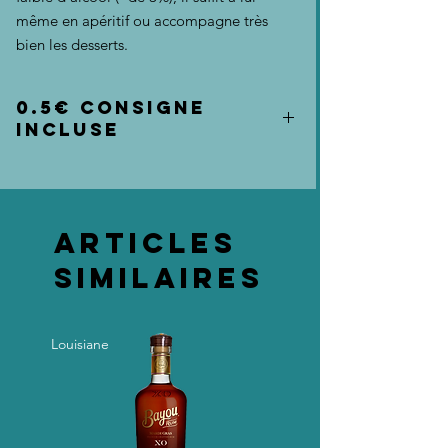
même en apéritif ou accompagne très
bien les desserts.
0.5€ consigne
incluse
Articles
similaires
Louisiane