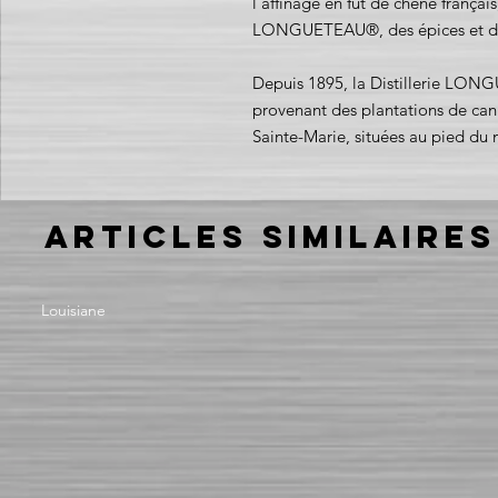
l'affinage en fût de chêne françai
LONGUETEAU®, des épices et de
Depuis 1895, la Distillerie LON
provenant des plantations de ca
Sainte-Marie, situées au pied du m
Articles similaires
Louisiane