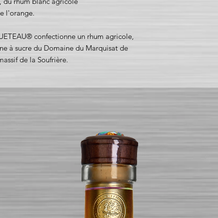
s, du rhum blanc agricole
 l'orange.
GUETEAU® confectionne un rhum agricole,
nne à sucre du Domaine du Marquisat de
assif de la Soufrière.