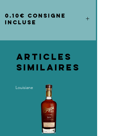
0.10€ consigne
incluse
Articles
similaires
Louisiane