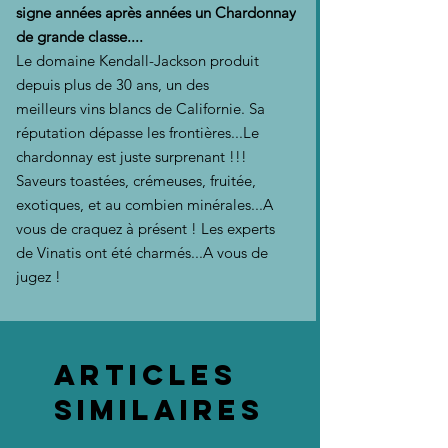
signe années après années un Chardonnay
de grande classe....
Le domaine Kendall-Jackson produit
depuis plus de 30 ans, un des
meilleurs vins blancs de Californie. Sa
réputation dépasse les frontières...Le
chardonnay est juste surprenant !!!
Saveurs toastées, crémeuses, fruitée,
exotiques, et au combien minérales...A
vous de craquez à présent ! Les experts
de Vinatis ont été charmés...A vous de
jugez !
Articles
similaires