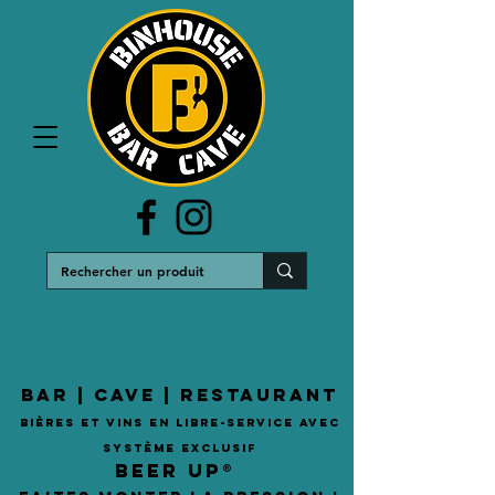
Bar | Cave | restaurant
Bières et vins en libre-service avec
système exclusif
Beer Up®