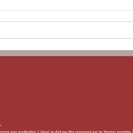
Collect par
BinHouse
https://www.binhouse.fr/besoind
econseil
Le
ca
l'
ar
.
ommez avec modération. L'alcool ne doit pas être consommé par les femmes enceintes. La