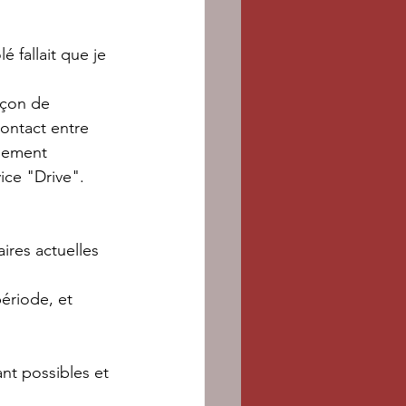
fallait que je 
açon de 
contact entre 
alement 
ice "Drive".
ires actuelles 
ériode, et 
nt possibles et 