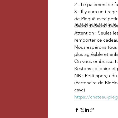
2 - Le paiement se fa
3 - Il y aura un tir
de Pieguë avec petit
🎁🎁🎁🎁🎁🎁🎁🎁🎁
Attention : Seules l
remporter ce cadeau
Nous espérons tous q
plus agréable et en
On vous embrasse tou
Restons solidaire et
NB : Petit aperçu du 
(Partenaire de BinHo
cave)
https://chateau-pie