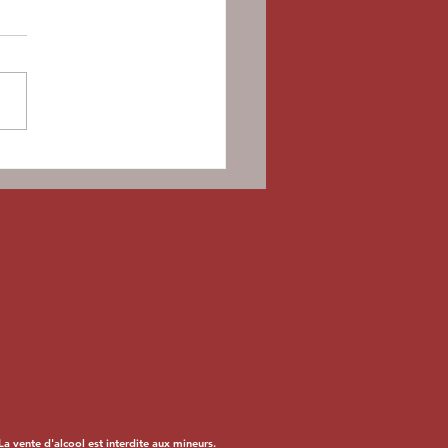
s
lendriers de
avent sont
rivés !!
 vente d'alcool est interdite aux mineurs.