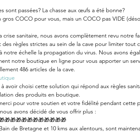
hes sont passées? La chasse aux œufs a été bonne?
n gros COCO pour vous, mais un COCO pas VIDE (désolé 
a crise sanitaire, nous avons complètement revu notre f
t des règles strictes au sein de la cave pour limiter tout 
 à notre échelle la propagation du virus. Nous avons ég
ment notre boutique en ligne pour vous apporter un serv
lement 486 articles de la cave.
utique
 avoir choisi cette solution qui répond aux règles sanita
ulation des produits en boutique.
erci pour votre soutien et votre fidélité pendant cette p
nous avons décidé de vous offrir plus :
🎁🎁🎁🎁🎁🎁🎁🎁🎁🎁🎁🎁
r Bain de Bretagne et 10 kms aux alentours, sont maintena