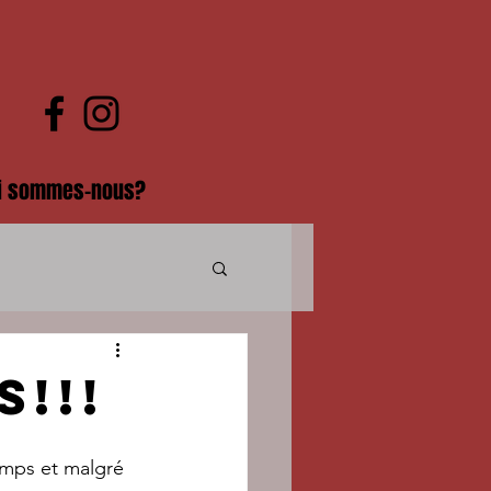
i sommes-nous?
!!!
mps et malgré 