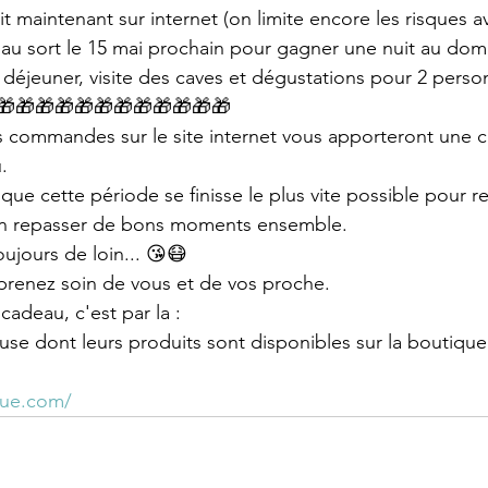
it maintenant sur internet (on limite encore les risques av
age au sort le 15 mai prochain pour gagner une nuit au do
 déjeuner, visite des caves et dégustations pour 2 perso
🎁🎁🎁🎁🎁🎁🎁🎁🎁🎁🎁🎁
es commandes sur le site internet vous apporteront une 
.
ue cette période se finisse le plus vite possible pour re
fin repasser de bons moments ensemble.
jours de loin... 😘😷
 prenez soin de vous et de vos proche.
cadeau, c'est par la :
use dont leurs produits sont disponibles sur la boutique 
gue.com/