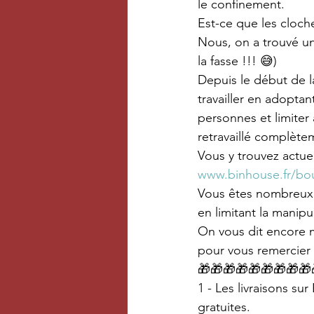
le confinement.
Est-ce que les cloc
Nous, on a trouvé u
la fasse !!! 😅)
Depuis le début de l
travailler en adoptan
personnes et limiter
retravaillé complète
Vous y trouvez actuel
www.binhouse.fr/bo
Vous êtes nombreux à
en limitant la manip
On vous dit encore m
pour vous remercier 
🎁🎁🎁🎁🎁🎁🎁🎁🎁
1 - Les livraisons su
gratuites.