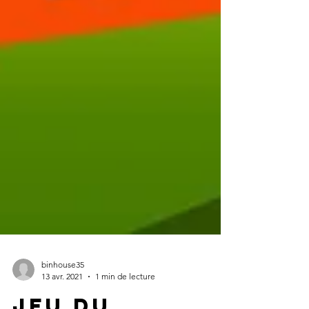
binhouse35
13 avr. 2021
1 min de lecture