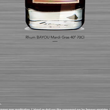
Rhum BAYOU Mardi Gras 40° 70Cl
Aperçu rapide
.
ommez avec modération. L'alcool ne doit pas être consommé par les femmes enceintes. La