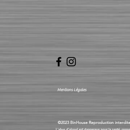
Mentions Légales
©2023 BinHouse Reproduction interdite
L'abus d'alcool est dangereux pour la santé, cons