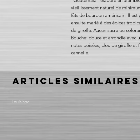
"Guatemala" élaboré en alambic
vieillissement naturel de minimu
fûts de bourbon américain. Il est p
ensuite marié à des épices tropica
de girofle. Aucun sucre ou colora
Bouche: douce et arrondie avec u
notes boisées, clou de girofle et 
cannelle.
Articles similaires
Louisiane